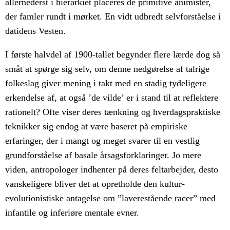
allernederst i hierarkiet placeres de primitive animister,
der famler rundt i mørket. En vidt udbredt selvforståelse i
datidens Vesten.
I første halvdel af 1900-tallet begynder flere lærde dog så
småt at spørge sig selv, om denne nedgørelse af talrige
folkeslag giver mening i takt med en stadig tydeligere
erkendelse af, at også ’de vilde’ er i stand til at reflektere
rationelt? Ofte viser deres tænkning og hverdagspraktiske
teknikker sig endog at være baseret på empiriske
erfaringer, der i mangt og meget svarer til en vestlig
grundforståelse af basale årsagsforklaringer. Jo mere
viden, antropologer indhenter på deres feltarbejder, desto
vanskeligere bliver det at opretholde den kultur-
evolutionistiske antagelse om ”laverestående racer” med
infantile og inferiøre mentale evner.