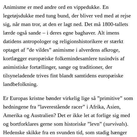
Animisme er med andre ord en vippedukke. En
legetøjsdukke med tung bund, der bliver ved med at rejse
sig, når man tror, at den er lagt ned. Det må 1800-tallets
lærde også sande – i deres egne baghaver. Alt imens
datidens antropologer og religionshistorikere er stærkt
optaget af ”de vildes” animisme i alverdens afkroge,
kortlægger europæiske folkemindesamlere tusindvis af
animistiske fortællinger, sange og traditioner, der
tilsyneladende trives fint blandt samtidens europæiske
landbefolkning.
Er Europas kristne bønder virkelig lige så ”primitive” som
hedningene fra ”laverestående racer” i Afrika, Asien,
Amerika og Australien? Det er ikke let at forlige sig med
og bortforklares gerne som historiske ”levn” (
survivals
).
Hedenske skikke fra en svunden tid, som stadig hænger