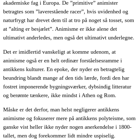
akademiske fag i Europa. De ”primitive” animister
betragtes som ”laverestående racer”, hvis uvidenhed og
naturfrygt har drevet dem til at tro på noget så tosset, som
at ”alting er besjælet”. Animisme er ikke alene det
ultimativt anderledes, men også det ultimativt underlegne.
Det er imidlertid vanskeligt at komme udenom, at
animisme også er en helt ordinær forståelsesramme i
antikkens kulturer. En epoke, der nyder en betragtelig
beundring blandt mange af den tids lærde, fordi den har
fostret imponerende bygningsværker, dybsindig litteratur
og berømte tænkere, ikke mindst i Athen og Rom.
Måske er det derfor, man helst negligerer antikkens
animisme og fokuserer mere på antikkens polyteisme, som
ganske vist heller ikke nyder nogen anerkendelse i 1800-
tallet, men dog forekommer lidt mindre uspiselig.