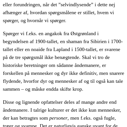
eller forundringen, når det ”selvindlysende” i dette nej
afhænger af, hvordan spørgsmålene er stillet, hvem vi
spørger, og hvornår vi spørger.
Spørger vi f.eks. en angakok fra Østgrønland i
begyndelsen af 1900-tallet, en shaman fra Sibirien i 1700-
tallet eller en noaide fra Lapland i 1500-tallet, er svarene
på de tre spørgsmål ikke benægtende. Skal vi tro de
historiske beretninger om sådanne åndemanere, er
forskellen på mennesker og dyr ikke definitiv, men snarere
flydende, hvorfor dyr og mennesker af og til også kan tale
sammen – og måske endda skifte krop.
Disse og lignende opfattelser deles af mange andre end
åndemanere. I talrige kulturer er det ikke kun mennesker,
der kan betragtes som
personer
, men f.eks. også fugle,
træer og svampe. Det er naturligvis ganske uvant for de