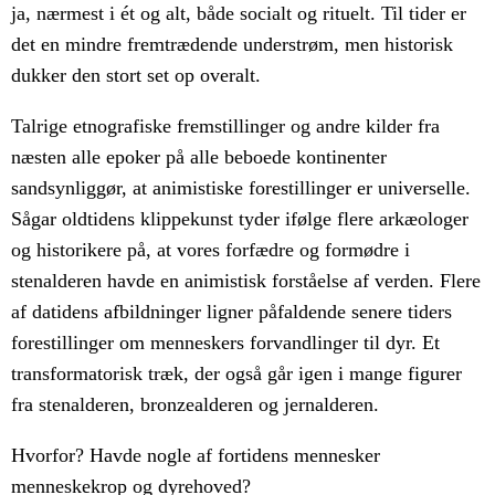
ja, nærmest i ét og alt, både socialt og rituelt. Til tider er
det en mindre fremtrædende understrøm, men historisk
dukker den stort set op overalt.
Talrige etnografiske fremstillinger og andre kilder fra
næsten alle epoker på alle beboede kontinenter
sandsynliggør, at animistiske forestillinger er universelle.
Sågar oldtidens klippekunst tyder ifølge flere arkæologer
og historikere på, at vores forfædre og formødre i
stenalderen havde en animistisk forståelse af verden. Flere
af datidens afbildninger ligner påfaldende senere tiders
forestillinger om menneskers forvandlinger til dyr. Et
transformatorisk træk, der også går igen i mange figurer
fra stenalderen, bronzealderen og jernalderen.
Hvorfor? Havde nogle af fortidens mennesker
menneskekrop og dyrehoved?