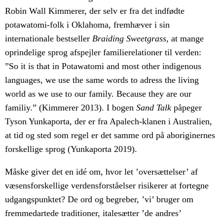
Robin Wall Kimmerer, der selv er fra det indfødte
potawatomi-folk i Oklahoma, fremhæver i sin
internationale bestseller
Braiding Sweetgrass
, at mange
oprindelige sprog afspejler familierelationer til verden:
”So it is that in Potawatomi and most other indigenous
languages, we use the same words to adress the living
world as we use to our family. Because they are our
familiy.” (Kimmerer 2013). I bogen
Sand Talk
påpeger
Tyson Yunkaporta, der er fra Apalech-klanen i Australien,
at tid og sted som regel er det samme ord på aboriginernes
forskellige sprog (Yunkaporta 2019).
Måske giver det en idé om, hvor let ’oversættelser’ af
væsensforskellige verdensforståelser risikerer at fortegne
udgangspunktet? De ord og begreber, ’vi’ bruger om
fremmedartede traditioner, italesætter ’de andres’