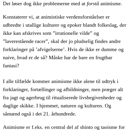
Det løser dog ikke problemerne med at
forstå
animisme.
Konstaterer vi, at animistiske verdensforståelser er
udbredte i utallige kulturer og epoker blandt folkeslag, der
ikke kan afskrives som ”irrationelle vilde” og
”laverestående racer”, skal der jo pludselig findes andre
forklaringer på ’afvigelserne’. Hvis de ikke er dumme og
naive, hvad er de så? Måske har de bare en frugtbar
fantasi?
I alle tilfælde kommer animisme ikke alene til udtryk i
forklaringer, fortællinger og afbildninger, men præger alt
fra jagt og agerbrug til ritualiserede livsbegivenheder og
daglige skikke. I hjemmet, naturen og kulturen. Og
såmænd også i det 21. århundrede.
Animisme er f.eks. en central del af shinto og taoisme for