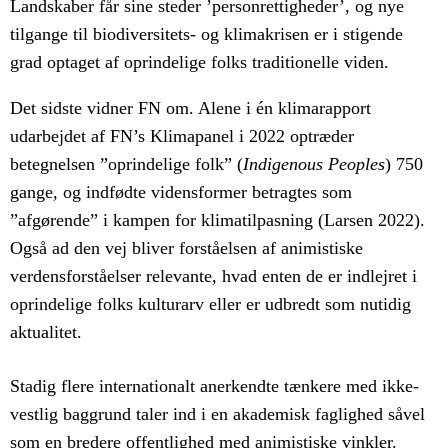
Landskaber får sine steder ’personrettigheder’, og nye
tilgange til biodiversitets- og klimakrisen er i stigende
grad optaget af oprindelige folks traditionelle viden.
Det sidste vidner FN om. Alene i én klimarapport
udarbejdet af FN’s Klimapanel i 2022 optræder
betegnelsen ”oprindelige folk” (
Indigenous Peoples
) 750
gange, og indfødte vidensformer betragtes som
”afgørende” i kampen for klimatilpasning (Larsen 2022).
Også ad den vej bliver forståelsen af animistiske
verdensforståelser relevante, hvad enten de er indlejret i
oprindelige folks kulturarv eller er udbredt som nutidig
aktualitet.
Stadig flere internationalt anerkendte tænkere med ikke-
vestlig baggrund taler ind i en akademisk faglighed såvel
som en bredere offentlighed med animistiske vinkler.