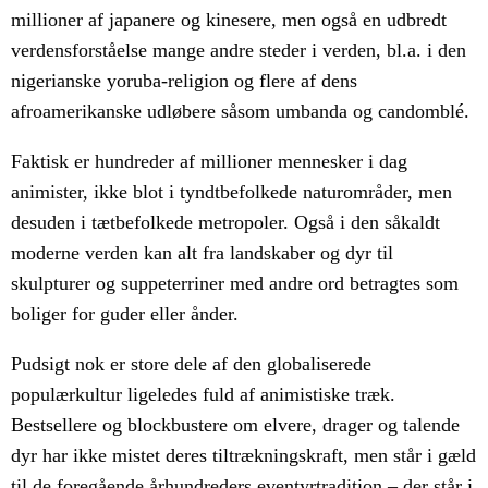
millioner af japanere og kinesere, men også en udbredt
verdensforståelse mange andre steder i verden, bl.a. i den
nigerianske yoruba-religion og flere af dens
afroamerikanske udløbere såsom umbanda og candomblé.
Faktisk er hundreder af millioner mennesker i dag
animister, ikke blot i tyndtbefolkede naturområder, men
desuden i tætbefolkede metropoler. Også i den såkaldt
moderne verden kan alt fra landskaber og dyr til
skulpturer og suppeterriner med andre ord betragtes som
boliger for guder eller ånder.
Pudsigt nok er store dele af den globaliserede
populærkultur ligeledes fuld af animistiske træk.
Bestsellere og blockbustere om elvere, drager og talende
dyr har ikke mistet deres tiltrækningskraft, men står i gæld
til de foregående århundreders eventyrtradition – der står i