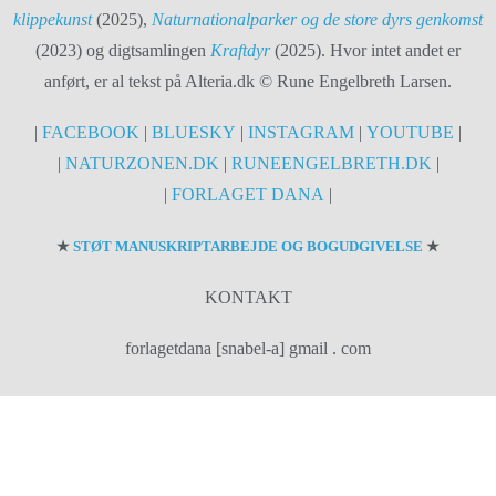
klippekunst
(2025),
Naturnationalparker og de store dyrs genkomst
(2023) og digtsamlingen
Kraftdyr
(2025). Hvor intet andet er
anført, er al tekst på Alteria.dk © Rune Engelbreth Larsen.
|
FACEBOOK
|
BLUESKY
|
INSTAGRAM
|
YOUTUBE
|
|
NATURZONEN.DK
|
RUNEENGELBRETH.DK
|
|
FORLAGET DANA
|
★
STØT MANUSKRIPTARBEJDE OG BOGUDGIVELSE
★
KONTAKT
forlagetdana [snabel-a] gmail . com