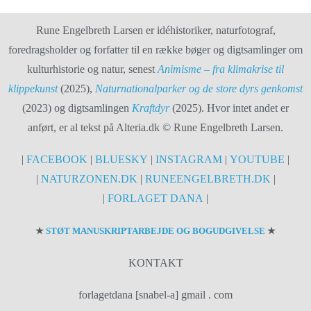
Rune Engelbreth Larsen er idéhistoriker, naturfotograf,
foredragsholder og forfatter til en række bøger og digtsamlinger om
kulturhistorie og natur, senest
Animisme – fra klimakrise til
klippekunst
(2025),
Naturnationalparker og de store dyrs genkomst
(2023) og digtsamlingen
Kraftdyr
(2025). Hvor intet andet er
anført, er al tekst på Alteria.dk © Rune Engelbreth Larsen.
|
FACEBOOK
|
BLUESKY
|
INSTAGRAM
|
YOUTUBE
|
|
NATURZONEN.DK
|
RUNEENGELBRETH.DK
|
|
FORLAGET DANA
|
★
STØT MANUSKRIPTARBEJDE OG BOGUDGIVELSE
★
KONTAKT
forlagetdana [snabel-a] gmail . com