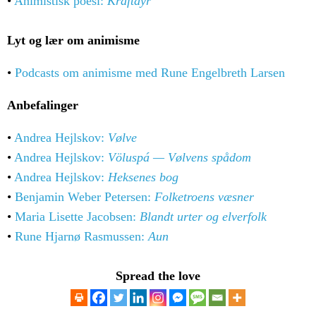
•
Animistisk poesi:
Kraftdyr
Lyt og lær om animisme
•
Podcasts om animisme med Rune Engelbreth Larsen
Anbefalinger
•
Andrea Hejlskov:
Vølve
•
Andrea Hejlskov:
Völuspá — Vølvens spådom
•
Andrea Hejlskov:
Heksenes bog
•
Benjamin Weber Petersen:
Folketroens væsner
•
Maria Lisette Jacobsen:
Blandt urter og elverfolk
•
Rune Hjarnø Rasmussen:
Aun
Spread the love