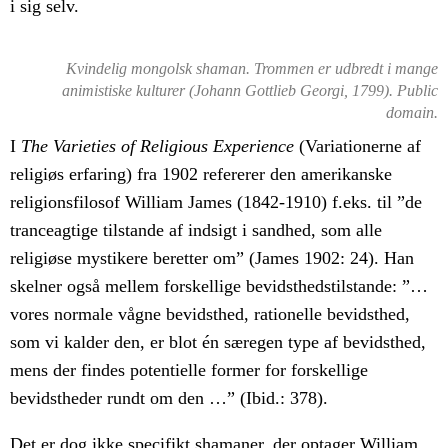
i sig selv.
Kvindelig mongolsk shaman. Trommen er udbredt i mange
animistiske kulturer (Johann Gottlieb Georgi, 1799). Public
domain.
I
The Varieties of Religious Experience
(Variationerne af
religiøs erfaring) fra 1902 refererer den amerikanske
religionsfilosof William James (1842-1910) f.eks. til ”de
tranceagtige tilstande af indsigt i sandhed, som alle
religiøse mystikere beretter om” (James 1902: 24). Han
skelner også mellem forskellige bevidsthedstilstande: ”…
vores normale vågne bevidsthed, rationelle bevidsthed,
som vi kalder den, er blot én særegen type af bevidsthed,
mens der findes potentielle former for forskellige
bevidstheder rundt om den …” (Ibid.: 378).
Det er dog ikke specifikt shamaner, der optager William