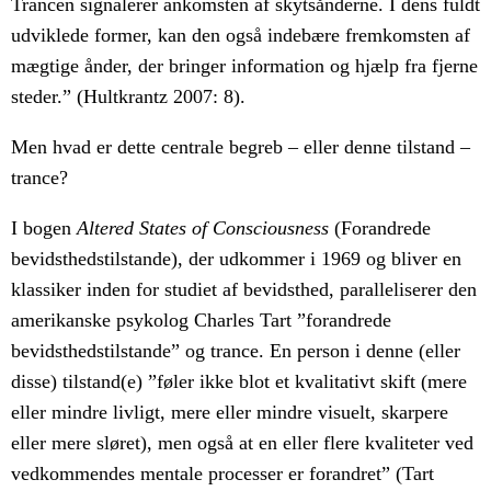
Trancen signalerer ankomsten af skytsånderne. I dens fuldt
udviklede former, kan den også indebære fremkomsten af
mægtige ånder, der bringer information og hjælp fra fjerne
steder.” (Hultkrantz 2007: 8).
Men hvad er dette centrale begreb – eller denne tilstand –
trance?
I bogen
Altered States of Consciousness
(Forandrede
bevidsthedstilstande), der udkommer i 1969 og bliver en
klassiker inden for studiet af bevidsthed, paralleliserer den
amerikanske psykolog Charles Tart ”forandrede
bevidsthedstilstande” og trance. En person i denne (eller
disse) tilstand(e) ”føler ikke blot et kvalitativt skift (mere
eller mindre livligt, mere eller mindre visuelt, skarpere
eller mere sløret), men også at en eller flere kvaliteter ved
vedkommendes mentale processer er forandret” (Tart