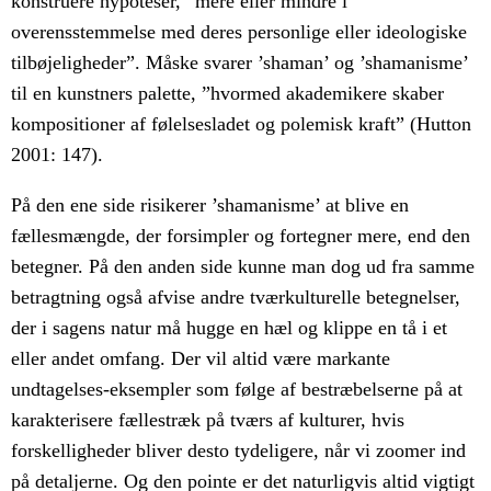
konstruere hypoteser, ”mere eller mindre i
overensstemmelse med deres personlige eller ideologiske
tilbøjeligheder”. Måske svarer ’shaman’ og ’shamanisme’
til en kunstners palette, ”hvormed akademikere skaber
kompositioner af følelsesladet og polemisk kraft” (Hutton
2001: 147).
På den ene side risikerer ’shamanisme’ at blive en
fællesmængde, der forsimpler og fortegner mere, end den
betegner. På den anden side kunne man dog ud fra samme
betragtning også afvise andre tværkulturelle betegnelser,
der i sagens natur må hugge en hæl og klippe en tå i et
eller andet omfang. Der vil altid være markante
undtagelses-eksempler som følge af bestræbelserne på at
karakterisere fællestræk på tværs af kulturer, hvis
forskelligheder bliver desto tydeligere, når vi zoomer ind
på detaljerne. Og den pointe er det naturligvis altid vigtigt