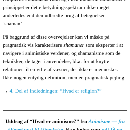
princippet er dette betydningsspektrum ikke meget
anderledes end den udbredte brug af betegnelsen
’shaman’.
På baggrund af disse overvejelser kan vi måske på
pragmatisk vis karakterisere
shamaner
som eksperter i at
navigere i animistiske verdener, og shamanisme som de
teknikker, de tager i anvendelse, bl.a. for at knytte
relationer til en vifte af væsner, der ikke er mennesker.
Ikke nogen entydig definition, men en pragmatisk pejling.
→
4. Del af Indledningen: “Hvad er religion?”
Uddrag af “Hvad er animisme?” fra
Animisme — fra
klippekunst til klimakrise
. K
an købes som
pdf-fil og