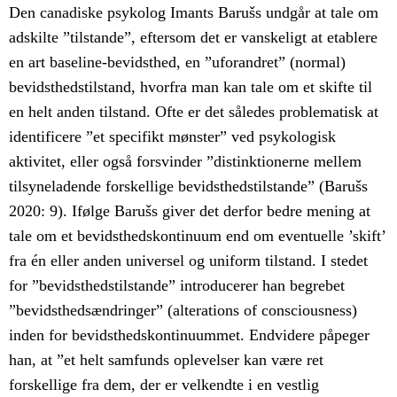
Den canadiske psykolog Imants Barušs undgår at tale om
adskilte ”tilstande”, eftersom det er vanskeligt at etablere
en art baseline-bevidsthed, en ”uforandret” (normal)
bevidsthedstilstand, hvorfra man kan tale om et skifte til
en helt anden tilstand. Ofte er det således problematisk at
identificere ”et specifikt mønster” ved psykologisk
aktivitet, eller også forsvinder ”distinktionerne mellem
tilsyneladende forskellige bevidsthedstilstande” (Barušs
2020: 9). Ifølge Barušs giver det derfor bedre mening at
tale om et bevidsthedskontinuum end om eventuelle ’skift’
fra én eller anden universel og uniform tilstand. I stedet
for ”bevidsthedstilstande” introducerer han begrebet
”bevidsthedsændringer” (alterations of consciousness)
inden for bevidsthedskontinuummet. Endvidere påpeger
han, at ”et helt samfunds oplevelser kan være ret
forskellige fra dem, der er velkendte i en vestlig