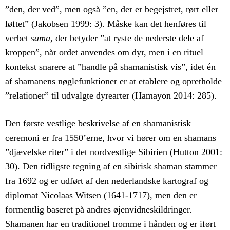
”den, der ved”, men også ”en, der er begejstret, rørt eller
løftet” (Jakobsen 1999: 3). Måske kan det henføres til
verbet
sama
, der betyder ”at ryste de nederste dele af
kroppen”, når ordet anvendes om dyr, men i en rituel
kontekst snarere at ”handle på shamanistisk vis”, idet én
af shamanens nøglefunktioner er at etablere og opretholde
”relationer” til udvalgte dyrearter (Hamayon 2014: 285).
Den første vestlige beskrivelse af en shamanistisk
ceremoni er fra 1550’erne, hvor vi hører om en shamans
”djævelske riter” i det nordvestlige Sibirien (Hutton 2001:
30). Den tidligste tegning af en sibirisk shaman stammer
fra 1692 og er udført af den nederlandske kartograf og
diplomat Nicolaas Witsen (1641-1717), men den er
formentlig baseret på andres øjenvidneskildringer.
Shamanen har en traditionel tromme i hånden og er iført