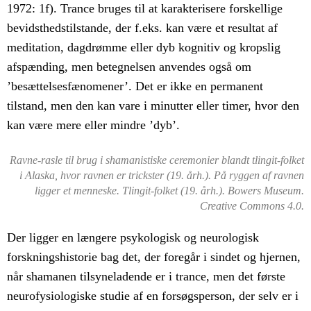
1972: 1f). Trance bruges til at karakterisere forskellige
bevidsthedstilstande, der f.eks. kan være et resultat af
meditation, dagdrømme eller dyb kognitiv og kropslig
afspænding, men betegnelsen anvendes også om
’besættelsesfænomener’. Det er ikke en permanent
tilstand, men den kan vare i minutter eller timer, hvor den
kan være mere eller mindre ’dyb’.
Ravne-rasle til brug i shamanistiske ceremonier blandt tlingit-folket
i Alaska, hvor ravnen er trickster (19. årh.). På ryggen af ravnen
ligger et menneske. Tlingit-folket (19. årh.). Bowers Museum.
Creative Commons 4.0.
Der ligger en længere psykologisk og neurologisk
forskningshistorie bag det, der foregår i sindet og hjernen,
når shamanen tilsyneladende er i trance, men det første
neurofysiologiske studie af en forsøgsperson, der selv er i