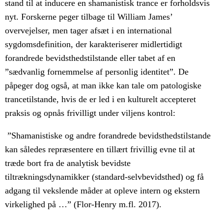
stand til at inducere en shamanistisk trance er forholdsvis
nyt. Forskerne peger tilbage til William James’
overvejelser, men tager afsæt i en international
sygdomsdefinition, der karakteriserer midlertidigt
forandrede bevidsthedstilstande eller tabet af en
”sædvanlig fornemmelse af personlig identitet”. De
påpeger dog også, at man ikke kan tale om patologiske
trancetilstande, hvis de er led i en kulturelt accepteret
praksis og opnås frivilligt under viljens kontrol:
”Shamanistiske og andre forandrede bevidsthedstilstande
kan således repræsentere en tillært frivillig evne til at
træde bort fra de analytisk bevidste
tiltrækningsdynamikker (standard-selvbevidsthed) og få
adgang til vekslende måder at opleve intern og ekstern
virkelighed på …” (Flor-Henry m.fl. 2017).