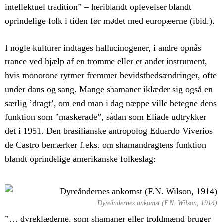
intellektuel tradition” – heriblandt oplevelser blandt
oprindelige folk i tiden før mødet med europæerne (ibid.).
I nogle kulturer indtages hallucinogener, i andre opnås
trance ved hjælp af en tromme eller et andet instrument,
hvis monotone rytmer fremmer bevidsthedsændringer, ofte
under dans og sang. Mange shamaner iklæder sig også en
særlig ’dragt’, om end man i dag næppe ville betegne dens
funktion som ”maskerade”, sådan som Eliade udtrykker
det i 1951. Den brasilianske antropolog Eduardo Viverios
de Castro bemærker f.eks. om shamandragtens funktion
blandt oprindelige amerikanske folkeslag:
Dyreåndernes ankomst (F.N. Wilson, 1914)
”… dyreklæderne, som shamaner eller troldmænd bruger