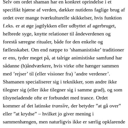
Selv om ordet shaman har en konkret oprindelse i et
specifikt hjørne af verden, dækker nutidens faglige brug af
ordet over mange tværkulturelle skikkelser, hvis funktion
f.eks. er at øge jagtlykken eller udbyttet af agerbruget,
helbrede syge, knytte relationer til åndeverdenen og
forestå særegne ritualer, både for den enkelte og
fællesskabet. Om end næppe to ’shamanistiske’ traditioner
er ens, tyder meget på, at talrige animistiske samfund har
sådanne (h)åndværkere, hvis virke ofte hænger sammen
med ’rejser’ til (eller visioner fra) ’andre verdener’.
Shamanen specialiserer sig i teknikker, som andre ikke
tilegner sig (eller ikke tilegner sig i samme grad), og som
tilsyneladende ofte er forbundet med trance. Ordet
kommer af det latinske
transīre
, der betyder ”at gå over”
eller ”at krydse” – hvilket jo giver mening i
sammenhængen, men naturligvis ikke er særlig opklarende