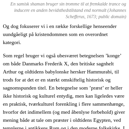
En samisk shaman bruger sin tromme til at fremkalde trance og
inducere en anden bevidsthedstilstand end normalt (Johannes
Schefferus, 1673; public domain)
Og dog fokuserer vi i en række forskellige henseender
uundgåeligt på kristendommen som en overordnet
kategori.
Som regel bruger vi også ubesværet betegnelsen ’konge’
om både Danmarks Frederik X, den britiske sagnhelt
Arthur og oldtidens babylonske hersker Hammurabi, til
trods for at det er en stærkt omskiftelig historisk og
sagnomspunden titel. En betegnelse som ’præst’ er heller
ikke historisk og kulturel entydig, men kan ligeledes være
en praktisk, tværkulturel forenkling i flere sammenhænge,
hvorfor det indimellem (og med åbenlyse forbehold) giver
mening både at tale om præster i oldtidens Egypten, ved
templerne i antikkens Rom og i den moderne folkekirke. I