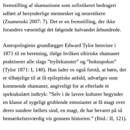
fremstilling af shamanisme som sofistikeret bedrageri
udført af besynderlige mennesker og neurotikere
(Znamenski 2007: 7). Det er en fremstilling, der ikke
forandres væsentligt det følgende halvandet århundrede.
Antropologiens grundlægger Edward Tylor henviser i
1871 til en beretning, ifølge hvilken sibiriske shamaner
praktiserer alle slags ”tryllekunster” og ”hokuspokus”
(Tylor 1871: I, 140). Han lader os også forstå, at børn, der
er tilbøjelige til at få epileptiske anfald, udvælges som
kommende shamaner, angiveligt for at efterlade et
spektakulært indtryk: ”Selv i de lavere kulturer begynder
en klasse af sygeligt grublende entusiaster at få magt over
deres sundere fællers sind, en magt, de har bevaret på så
bemærkelsesværdig vis gennem historien.” (Ibid.: II, 121).