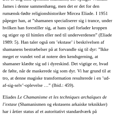
James i denne sammenhæng, men det er det for den
rumænsk-fødte religionshistoriker Mircea Eliade. I 1951
påpeger han, at ”shamanen specialiserer sig i trance, under
hvilken han forestiller sig, at hans sjæl forlader kroppen
og stiger op til himlen eller ned til underverdenen” (Eliade
1989: 5). Han taler også om ’ekstase’ i beskrivelsen af
shamanens bestræbelser på at forvandle sig til dyr: ”Ikke
meget er vundet ved at notere den kendsgerning, at
shamaner klædte sig ud i dyreskind. Det vigtige er, hvad
de følte, når de maskerede sig som dyr. Vi har grund til at
tro, at denne magiske transformation resulterede i en ’ud-
af-sig-selv’-oplevelse …” (Ibid.: 459).
Eliades
Le Chamanisme et les techniques archaïques de
l’extase
(Shamanismen og ekstasens arkaiske teknikker)
har i årtier status af et autoritativt standardværk på