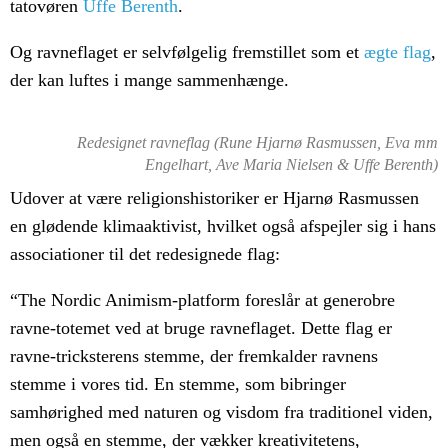
tatovøren
Uffe Berenth
.
Og ravneflaget er selvfølgelig fremstillet som et
ægte flag
,
der kan luftes i mange sammenhænge.
Redesignet ravneflag (Rune Hjarnø Rasmussen, Eva mm
Engelhart, Ave Maria Nielsen & Uffe Berenth)
Udover at være religionshistoriker er Hjarnø Rasmussen
en glødende klimaaktivist, hvilket også afspejler sig i hans
associationer til det redesignede flag:
“The Nordic Animism-platform foreslår at generobre
ravne-totemet ved at bruge ravneflaget. Dette flag er
ravne-tricksterens stemme, der fremkalder ravnens
stemme i vores tid. En stemme, som bibringer
samhørighed med naturen og visdom fra traditionel viden,
men også en stemme, der vækker kreativitetens,