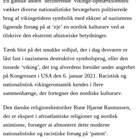
En ganske anden ‘definerende’ vikinge-opmærksomhed
vækker diverse nationalistiske bevægelsers politiserede
brug af vikingetidens symbolik med ekkoer af nazismens
lignende forsøg på at ‘eje’ en nordisk kulturarv ved at
tilskrive den ekstremt
a
historiske betydninger.
Tænk blot på det smukke solhjul, der i dag desværre er
låst fast i nazismens destruktive symbolsprog, eller den
tossede ‘viking’, der tog alverdens forsider under angrebet
på Kongressen i USA den 6. januar 2021. Racistisk og
nationalistisk vikingeromantik kendes i flere
sammenhænge, der fortegner den nordiske kulturarv.
Den danske religionshistoriker Rune Hjarnø Rasmussen,
der er ekspert i afroatlantiske religioner og nordisk
animisme, forsøger at afmontere dette moderne
nationalistiske og racistiske forsøg på ‘patent’.