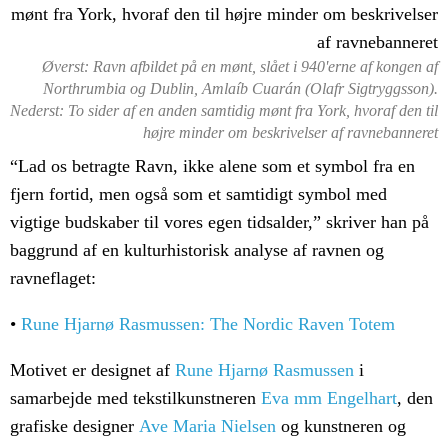
Øverst: Ravn afbildet på en mønt, slået i 940'erne af kongen af
Northrumbia og Dublin, Amlaíb Cuarán (Olafr Sigtryggsson).
Nederst: To sider af en anden samtidig mønt fra York, hvoraf den til
højre minder om beskrivelser af ravnebanneret
“Lad os betragte Ravn, ikke alene som et symbol fra en
fjern fortid, men også som et samtidigt symbol med
vigtige budskaber til vores egen tidsalder,” skriver han på
baggrund af en kulturhistorisk analyse af ravnen og
ravneflaget:
•
Rune Hjarnø Rasmussen: The Nordic Raven Totem
Motivet er designet af
Rune Hjarnø Rasmussen
i
samarbejde med tekstilkunstneren
Eva mm Engelhart
, den
grafiske designer
Ave Maria Nielsen
og kunstneren og