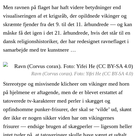
Men ravnen på flaget har haft videre betydninger end
visualiseringen af et krigsråb, der opildnede vikinger og
skræmte fjender fra det 9. til det 11. århundrede — og kan
måske få det igen i det 21. århundrede, hvis det står til en
dansk religionshistoriker, der har redesignet ravneflaget i
samarbejde med tre kunstnere …
Ravn (Corvus corax). Foto: Yifei He (CC BY-SA 4.0)
Stereotype og misvisende klicheer om vikinger med horn
på hjelmene er aftagende, men de er blevet erstattet af
tatoverede tv-karakterer med perler i skægget og
opfindsomme punker-frisurer, der skal se ‘vilde’ ud, skønt
der ikke er nogen sikker viden har om vikingernes
frisurer — endsige brugen af skægperler — ligesom heller
intet tyder på, at tatoveringer skulle have været et udtalt