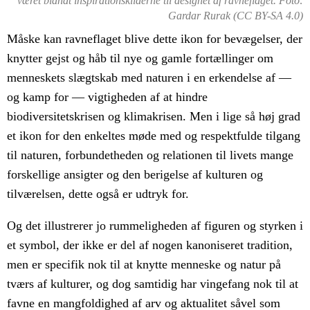
været blandt inspirationskilderne til designet af ravneflaget. Foto:
Gardar Rurak (CC BY-SA 4.0)
Måske kan ravneflaget blive dette ikon for bevægelser, der
knytter gejst og håb til nye og gamle fortællinger om
menneskets slægtskab med naturen i en erkendelse af —
og kamp for — vigtigheden af at hindre
biodiversitetskrisen og klimakrisen.
Men i lige så høj grad
et ikon for den enkeltes møde med og respektfulde tilgang
til naturen, forbundetheden og relationen til livets mange
forskellige ansigter og den berigelse af kulturen og
tilværelsen, dette også er udtryk for.
Og det illustrerer jo rummeligheden af figuren og styrken i
et symbol, der ikke er del af nogen kanoniseret tradition,
men er specifik nok til at knytte menneske og natur på
tværs af kulturer, og dog samtidig har vingefang nok til at
favne en mangfoldighed af arv og aktualitet såvel som