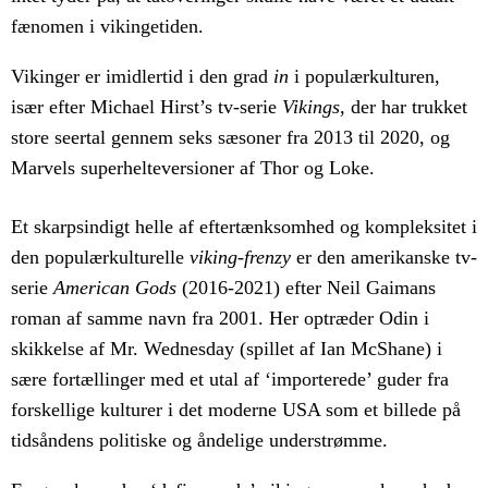
fænomen i vikingetiden.
V
ikinger er imidlertid i den grad
in
i populærkulturen,
især efter Michael Hirst’s tv-serie
Vikings
, der har trukket
store seertal gennem seks sæsoner fra 2013 til 2020, og
Marvels superhelteversioner af Thor og Loke.
Et skarpsindigt helle af eftertænksomhed og kompleksitet i
den populærkulturelle
viking-frenzy
er den amerikanske tv-
serie
American Gods
(2016-2021) efter Neil Gaimans
roman af samme navn fra 2001. Her optræder Odin i
skikkelse af Mr. Wednesday (spillet af Ian McShane) i
sære fortællinger med et utal af ‘importerede’ guder fra
forskellige kulturer i det moderne USA som et billede på
tidsåndens politiske og åndelige understrømme.