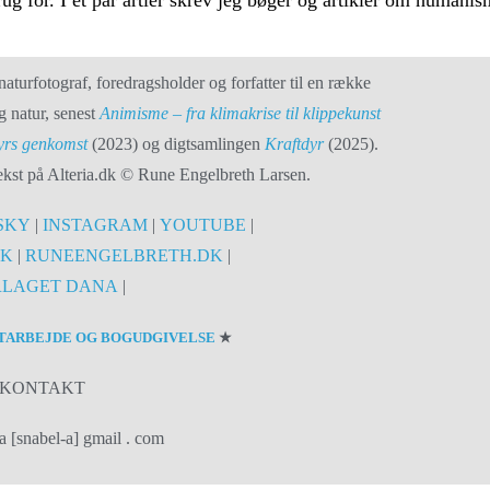
aturfotograf, foredragsholder og forfatter til en række
g natur, senest
Animisme – fra klimakrise til klippekunst
dyrs genkomst
(2023) og digtsamlingen
Kraftdyr
(2025).
 tekst på Alteria.dk © Rune Engelbreth Larsen.
SKY
|
INSTAGRAM
|
YOUTUBE
|
DK
|
RUNEENGELBRETH.DK
|
RLAGET DANA
|
TARBEJDE OG BOGUDGIVELSE
★
KONTAKT
a [snabel-a] gmail . com