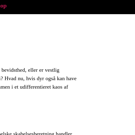
hop
vidsthed, eller er vestlig
? Hvad nu, hvis dyr også kan have
en i et udifferentieret kaos af
ibelske skabelsesberetning handler