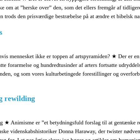
ke om at ”herske over” den, som det ellers fremgår af tidliger
n trods den prisværdige bestræbelse på at ændre et bibelsk n
s
is mennesket ikke er toppen af artspyramiden? ★ Der er en f
atte forarmelse og hundredtusinder af arters fortsatte udryddel
nden, og som vores kulturbetingede forestillinger og overforb
 rewilding
★ Animisme er ”et betydningsfuld forslag til at gentænke rel
ske videnskabshistoriker Donna Haraway, der twister nødvend
brug for. I et par årtier skrev jeg bøger og artikler om humani