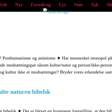
lish
Nyt
Foredrag
Lyt
Støt
Tak
S
ur? Posthumanisme og animisme ★ Har mennesket monopol på be
de modsætningspar såsom kultur/natur og person/ikke-person
og kultur ikke er modsætninger? Bryder vores erkendelse samm
alte naturen bibelsk
en bibelsk ★ Det er blevet en hyppigere forestilling, at den b