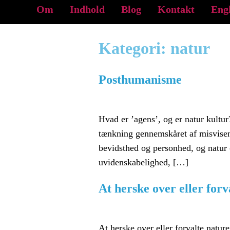
Om
Indhold
Blog
Kontakt
Eng
Kategori:
natur
Posthumanisme
Hvad er ’agens’, og er natur kult
tænkning gennemskåret af misvisen
bevidsthed og personhed, og natur 
uvidenskabelighed, […]
At herske over eller forv
At herske over eller forvalte natur