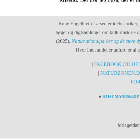
Rune Engelbreth Larsen er idéhistoriker, n
bøger og digtsamlinger om kulturhistorie o
(2025),
Naturnationalparker og de store 
Hvor intet andet er anført, er al
|
FACEBOOK
|
BLUE
|
NATURZONEN.
|
FO
★
STØT MANUSKRIP
forlagetdan