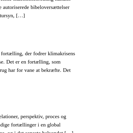
e autoriserede bibeloversættelser
atursyn, […]
ortælling, der fodrer klimakrisens
se. Det er en fortælling, som
rug har for vane at bekræfte. Det
ationer, perspektiv, proces og
ige fortællinger i en global
sme, og i det seneste halvandet […]