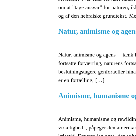
om at ”tage ansvar” for naturen, ik
og af den hebraiske grundtekst. Me
Natur, animisme og agen
Natur, animisme og agens— tænk hv
fortsatte forværring, naturens forts
beslutningstagere genfortæller hina
er en fortælling, […]
Animisme, humanisme og
Animisme, humanisme og rewilding 
virkelighed”, påpeger den amerikan
krisetid. Det tror jeg også, der er 