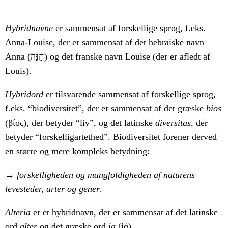
Hybridnavne
er sammensat af forskellige sprog, f.eks.
Anna-Louise, der er sammensat af det hebraiske navn
Anna (חַנָּה) og det franske navn Louise (der er afledt af
Louis).
Hybridord
er tilsvarende sammensat af forskellige sprog,
f.eks. “biodiversitet”, der er sammensat af det græske
bios
(βίος), der betyder “liv”, og det latinske
diversitas
, der
betyder “forskelligartethed”. Biodiversitet forener derved
en større og mere kompleks betydning:
→ forskelligheden og mangfoldigheden af naturens
levesteder, arter og gener
.
Alteria
er et hybridnavn, der er sammensat af det latinske
ord
alter
og det græske ord
ia
(ἰά).