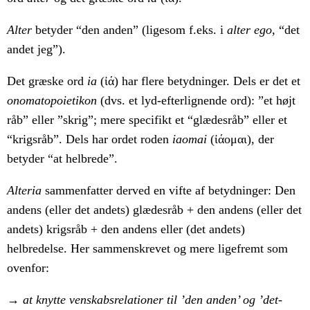
Alter
betyder “den anden” (ligesom f.eks. i
alter ego
, “det
andet jeg”).
Det græske ord
ia
(ἰά) har flere betydninger. Dels er det et
onomatopoietikon
(dvs. et lyd-efterlignende ord): ”et højt
råb” eller ”skrig”; mere specifikt et “glædesråb” eller et
“krigsråb”. Dels har ordet roden
iaomai
(ἰάομαι), der
betyder “at helbrede”.
Alteria
sammenfatter derved en vifte af betydninger: Den
andens (eller det andets) glædesråb + den andens (eller det
andets) krigsråb + den andens eller (det andets)
helbredelse. Her sammenskrevet og mere ligefremt som
ovenfor:
→ at knytte venskabsrelationer til ’den anden’ og ’det-