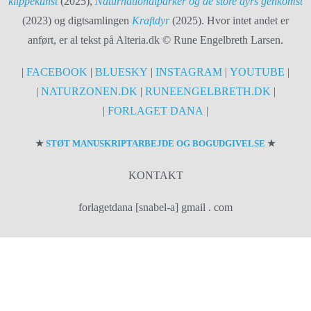
klippekunst
(2025),
Naturnationalparker og de store dyrs genkomst
(2023) og digtsamlingen
Kraftdyr
(2025). Hvor intet andet er
anført, er al tekst på Alteria.dk © Rune Engelbreth Larsen.
|
FACEBOOK
|
BLUESKY
|
INSTAGRAM
|
YOUTUBE
|
|
NATURZONEN.DK
|
RUNEENGELBRETH.DK
|
|
FORLAGET DANA
|
★
STØT MANUSKRIPTARBEJDE OG BOGUDGIVELSE
★
KONTAKT
forlagetdana [snabel-a] gmail . com